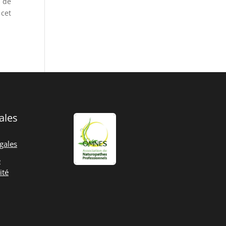
i de
 cet
ales
gales
e
ité