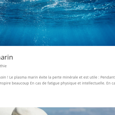
marin
thie
in ! Le plasma marin évite la perte minérale et est utile : Pendant
anspire beaucoup En cas de fatigue physique et intellectuelle. En c