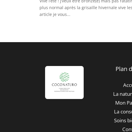
Vive l’été ! J’veux être bronzé(e) mais pas ratati
plus normal après la grisaille hivernale vive 
article je vous...
Plan d
Acc
La natu
Mon Pa
La cons
Soins b
Con