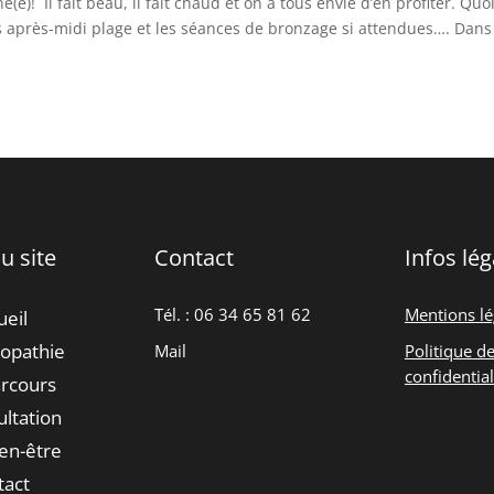
né(e)! Il fait beau, il fait chaud et on a tous envie d’en profiter. Quo
les après-midi plage et les séances de bronzage si attendues…. Dans
u site
Contact
Infos lég
Tél. : 06
34 65 81 62
Mentions lé
ueil
ropathie
Mail
Politique d
confidential
rcours
ultation
ien-être
tact